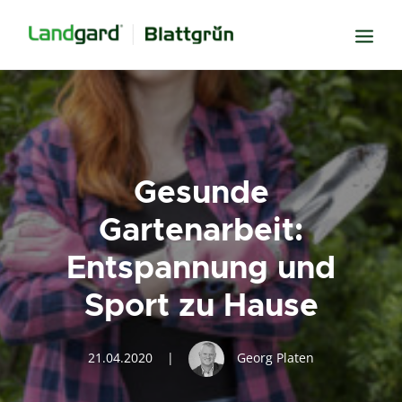
Neugier
Inspiration
Verbundenheit
Gesunde
Transparenz
Gartenarbeit:
Freude
Entspannung und
Erfolg
Sport zu Hause
Miteinander
Wissen
21.04.2020
|
Georg Platen
Suche