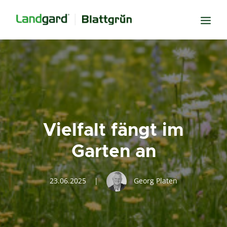
Neugier
Inspiration
Verbundenheit
Transparenz
Vielfalt fängt im
Freude
Garten an
Erfolg
Miteinander
23.06.2025
|
Georg Platen
Wissen
Suche