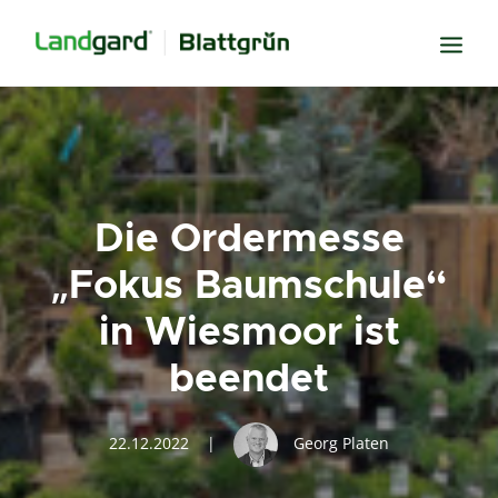
Neugier
Inspiration
Verbundenheit
Die Ordermesse
Transparenz
„Fokus Baumschule“
Freude
in Wiesmoor ist
Erfolg
beendet
Miteinander
Wissen
22.12.2022
|
Georg Platen
Suche