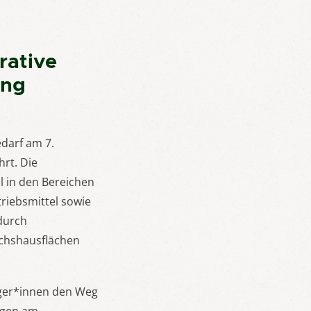
rative
ung
darf am 7.
rt. Die
 in den Bereichen
riebsmittel sowie
durch
ächshausflächen
uger*innen den Weg