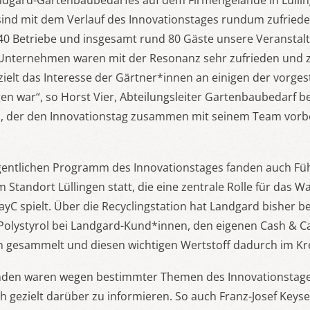
Landgard-Gartenbaubedarfes auf dem Firmengelände in Lülli
sind mit dem Verlauf des Innovationstages rundum zufried
 40 Betriebe und insgesamt rund 80 Gäste unsere Veranstal
 Unternehmen waren mit der Resonanz sehr zufrieden und 
zielt das Interesse der Gärtner*innen an einigen der vorges
en war“, so Horst Vier, Abteilungsleiter Gartenbaubedarf b
, der den Innovationstag zusammen mit seinem Team vorb
entlichen Programm des Innovationstages fanden auch Fü
 Standort Lüllingen statt, die eine zentrale Rolle für das W
ayC spielt. Über die Recyclingstation hat Landgard bisher be
Polystyrol bei Landgard-Kund*innen, den eigenen Cash & C
 gesammelt und diesen wichtigen Wertstoff dadurch im Kre
nden waren wegen bestimmter Themen des Innovationstage
gezielt darüber zu informieren. So auch Franz-Josef Keyse