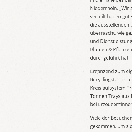
in die Halle des 
Niederrhein. „Wir 
verteilt haben gut
die ausstellenden
überrascht, wie ge
und Dienstleistung
Blumen & Pflanzen
durchgeführt hat.
Ergänzend zum eig
Recyclingstation am
Kreislaufsystem Tr
Tonnen Trays aus 
bei Erzeuger*innen
Viele der Besuche
gekommen, um sich 