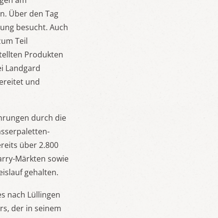
ngen am
en. Über den Tag
tung besucht. Auch
zum Teil
tellten Produkten
ei Landgard
ereitet und
hrungen durch die
asserpaletten-
reits über 2.800
arry-Märkten sowie
islauf gehalten.
s nach Lüllingen
rs, der in seinem