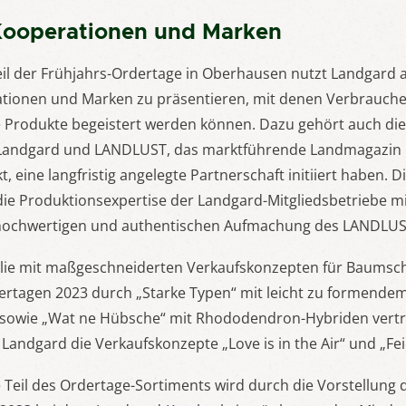
Kooperationen und Marken
eil der Frühjahrs-Ordertage in Oberhausen nutzt Landgard 
tionen und Marken zu präsentieren, mit denen Verbrauche
 Produkte begeistert werden können. Dazu gehört auch d
ie Landgard und LANDLUST, das marktführende Landmagazin
 eine langfristig angelegte Partnerschaft initiiert haben.
 die Produktionsexpertise der Landgard-Mitgliedsbetriebe 
hochwertigen und authentischen Aufmachung des LANDLUS
lie mit maßgeschneiderten Verkaufskonzepten für Baumsch
rtagen 2023 durch „Starke Typen“ mit leicht zu formendem 
sowie „Wat ne Hübsche“ mit Rhododendron-Hybriden vertr
 Landgard die Verkaufskonzepte „Love is in the Air“ und „Fei
 Teil des Ordertage-Sortiments wird durch die Vorstellung 