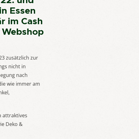
 22. und
in Essen
är im Cash
im Webshop
3 zusätzlich zur
gs nicht in
rlegung nach
 die wie immer am
kel,
 attraktives
wie Deko &