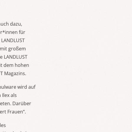
auch dazu,
r*innen für
ie LANDLUST
 mit großem
 Die LANDLUST
mit dem hohen
T Magazins.
ulware wird auf
Ilex als
eten. Darüber
ert Frauen“.
des