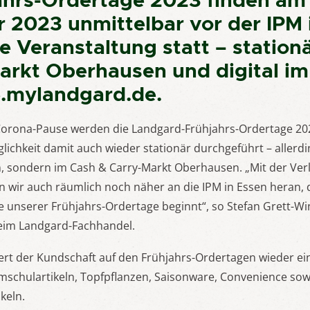
ahrs-Ordertage 2023 finden am
r 2023 unmittelbar vor der IPM 
de Veranstaltung statt – station
arkt Oberhausen und digital 
e.mylandgard.de
.
Corona-Pause werden die Landgard-Frühjahrs-Ordertage 202
lichkeit damit auch wieder stationär durchgeführt – allerdin
, sondern im Cash & Carry-Markt Oberhausen. „Mit der Ve
 wir auch räumlich noch näher an die IPM in Essen heran,
unserer Frühjahrs-Ordertage beginnt“, so Stefan Grett-Win
eim Landgard-Fachhandel.
rt der Kundschaft auf den Frühjahrs-Ordertagen wieder ein
mschulartikeln, Topfpflanzen, Saisonware, Convenience so
ikeln.