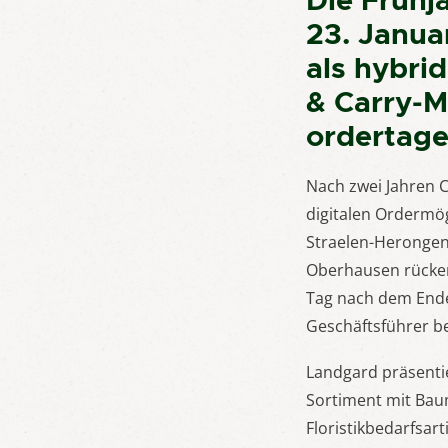
Die Frühj
23. Janua
als hybri
& Carry-M
ordertag
Nach zwei Jahren 
digitalen Ordermög
Straelen-Herongen
Oberhausen rücken
Tag nach dem Ende 
Geschäftsführer b
Landgard präsentie
Sortiment mit Bau
Floristikbedarfsart