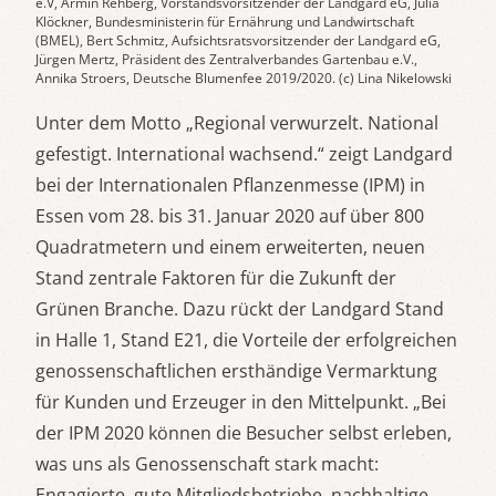
e.V, Armin Rehberg, Vorstandsvorsitzender der Landgard eG, Julia
Klöckner, Bundesministerin für Ernährung und Landwirtschaft
(BMEL), Bert Schmitz, Aufsichtsratsvorsitzender der Landgard eG,
Jürgen Mertz, Präsident des Zentralverbandes Gartenbau e.V.,
Annika Stroers, Deutsche Blumenfee 2019/2020. (c) Lina Nikelowski
Unter dem Motto „Regional verwurzelt. National
gefestigt. International wachsend.“ zeigt Landgard
bei der Internationalen Pflanzenmesse (IPM) in
Essen vom 28. bis 31. Januar 2020 auf über 800
Quadratmetern und einem erweiterten, neuen
Stand zentrale Faktoren für die Zukunft der
Grünen Branche. Dazu rückt der Landgard Stand
in Halle 1, Stand E21, die Vorteile der erfolgreichen
genossenschaftlichen ersthändige Vermarktung
für Kunden und Erzeuger in den Mittelpunkt. „Bei
der IPM 2020 können die Besucher selbst erleben,
was uns als Genossenschaft stark macht:
Engagierte, gute Mitgliedsbetriebe, nachhaltige