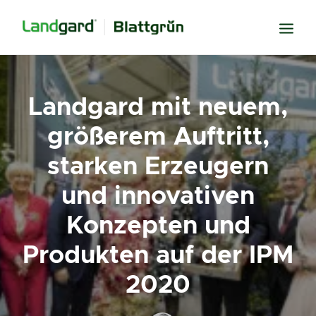
Neugier
Landgard mit neuem,
Inspiration
größerem Auftritt,
Verbundenheit
starken Erzeugern
Transparenz
und innovativen
Freude
Konzepten und
Erfolg
Miteinander
Produkten auf der IPM
Wissen
2020
Suche