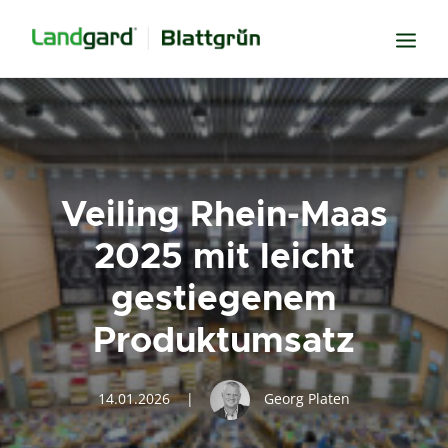
Neugier
Inspiration
Verbundenheit
Veiling Rhein-Maas
Transparenz
2025 mit leicht
Freude
gestiegenem
Erfolg
Produktumsatz
Miteinander
Wissen
14.01.2026
|
Georg Platen
Suche