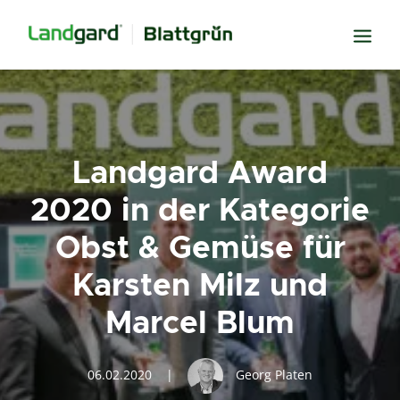
Neugier
Inspiration
Landgard Award
Verbundenheit
2020 in der Kategorie
Transparenz
Obst & Gemüse für
Freude
Karsten Milz und
Erfolg
Miteinander
Marcel Blum
Wissen
Suche
06.02.2020
|
Georg Platen