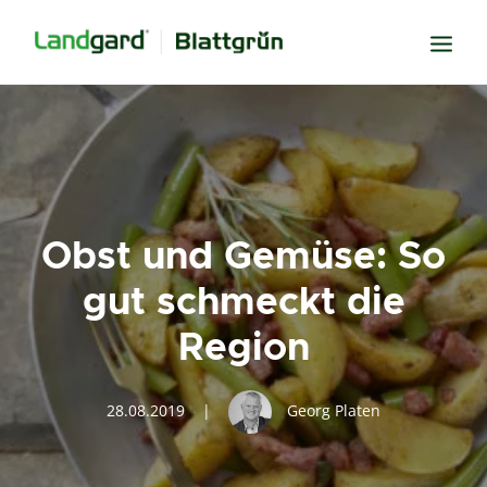
Neugier
Inspiration
Verbundenheit
Obst und Gemüse: So
Transparenz
gut schmeckt die
Freude
Region
Erfolg
Miteinander
28.08.2019
|
Georg Platen
Wissen
Suche