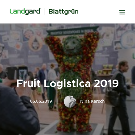
Neugier
Inspiration
Verbundenheit
Transparenz
Fruit Logistica 2019
Freude
Erfolg
06.06.2019
|
Nina Karsch
Miteinander
Wissen
Suche