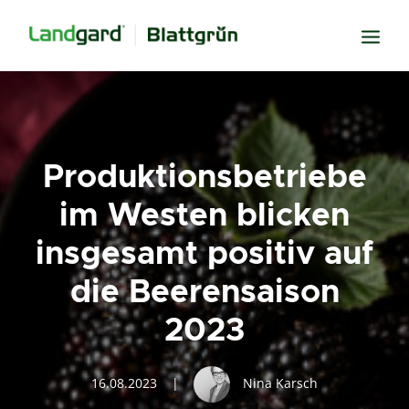
Neugier
Inspiration
Produktionsbetriebe
Verbundenheit
im Westen blicken
Transparenz
insgesamt positiv auf
Freude
die Beerensaison
Erfolg
Miteinander
2023
Wissen
Suche
16.08.2023
|
Nina Karsch