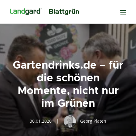
Neugier
Inspiration
Verbundenheit
Gartendrinks.de – für
Transparenz
die schönen
Freude
Momente, nicht nur
Erfolg
im Grünen
Miteinander
Wissen
30.01.2020
|
Georg Platen
Suche