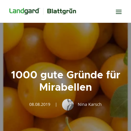
Neugier
Inspiration
Verbundenheit
Transparenz
1000 gute Gründe für
Freude
Mirabellen
Erfolg
Miteinander
08.08.2019
|
Nina Karsch
Wissen
Suche