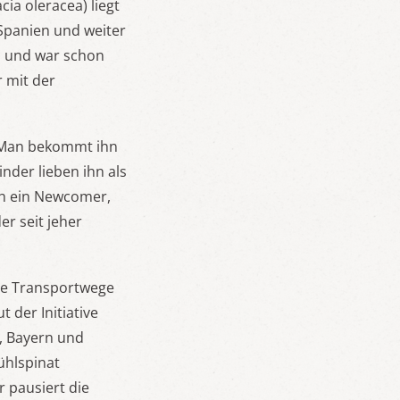
ia oleracea) liegt
 Spanien und weiter
m und war schon
r mit der
. Man bekommt ihn
inder lieben ihn als
ch ein Newcomer,
er seit jeher
ge Transportwege
 der Initiative
, Bayern und
ühlspinat
r pausiert die