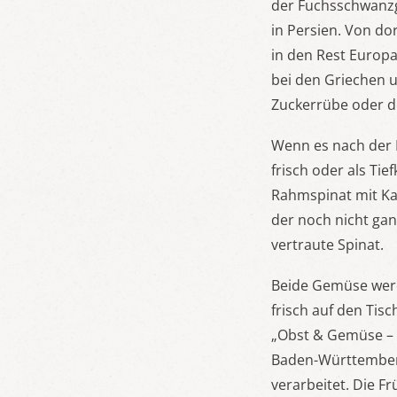
der Fuchsschwanzge
in Persien. Von do
in den Rest Europ
bei den Griechen u
Zuckerrübe oder d
Wenn es nach der B
frisch oder als Tie
Rahmspinat mit Ka
der noch nicht gan
vertraute Spinat.
Beide Gemüse werd
frisch auf den Tis
„Obst & Gemüse – 
Baden-Württemberg 
verarbeitet. Die F