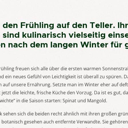
den Frühling auf den Teller. Ihr
 sind kulinarisch vielseitig eins
n nach dem langen Winter für g
rühling freuen sich alle über die ersten warmen Sonnenstr
d ein neues Gefühl von Leichtigkeit ist überall zu spüren. D
 auf unsere Ernährung. Setzte man im Winter eher auf deft
etzt die leichte, frische Küche den Vorzug. Da ist es gut, d
wichte“ in die Saison starten: Spinat und Mangold.
ck sehen sich die beiden recht ähnlich mit ihren großen grü
ie botanisch gesehen auch entfernte Verwandte. Sie gehören