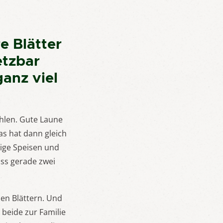
e Blätter
etzbar
anz viel
ahlen. Gute Laune
as hat dann gleich
ige Speisen und
ass gerade zwei
nen Blättern. Und
 beide zur Familie