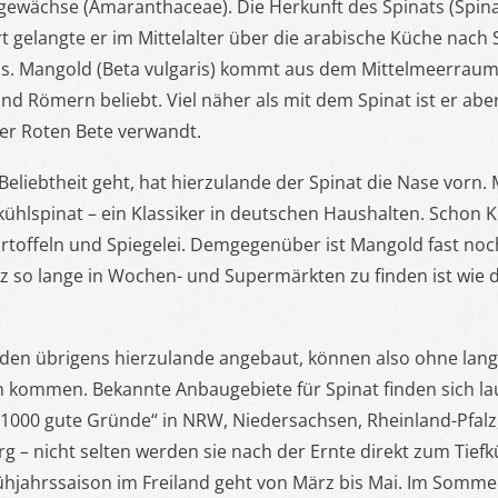
wächse (Amaranthaceae). Die Herkunft des Spinats (Spinac
rt gelangte er im Mittelalter über die arabische Küche nach
as. Mangold (Beta vulgaris) kommt aus dem Mittelmeerrau
nd Römern beliebt. Viel näher als mit dem Spinat ist er abe
er Roten Bete verwandt.
eliebtheit geht, hat hierzulande der Spinat die Nase vorn
fkühlspinat – ein Klassiker in deutschen Haushalten. Schon K
rtoffeln und Spiegelei. Demgegenüber ist Mangold fast no
z so lange in Wochen- und Supermärkten zu finden ist wie d
en übrigens hierzulande angebaut, können also ohne lan
ch kommen. Bekannte Anbaugebiete für Spinat finden sich laut
1000 gute Gründe“ in NRW, Niedersachsen, Rheinland-Pfalz
– nicht selten werden sie nach der Ernte direkt zum Tiefk
rühjahrssaison im Freiland geht von März bis Mai. Im Somme