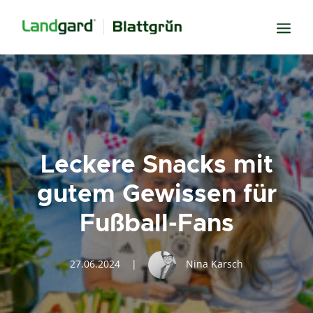
Neugier
Inspiration
Verbundenheit
Leckere Snacks mit
Transparenz
gutem Gewissen für
Freude
Fußball-Fans
Erfolg
Miteinander
27.06.2024
|
Nina Karsch
Wissen
Suche