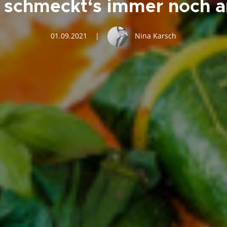
h schmeckt‘s immer noch 
01.09.2021
|
Nina Karsch