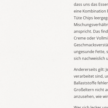
dass uns das Essen
eine Kombination b
Tüte Chips leerge
Mischungsverhältn
anspricht. Das fin
Creme oder Vollmil
Geschmacksverstär
ungesunde Fette, 
sich nachweislich 
Andererseits gilt: 
verarbeitet sind,
Ballaststoffe fehl
Großeltern nicht a
anzusehen, wie wi
Wer sich lecker un