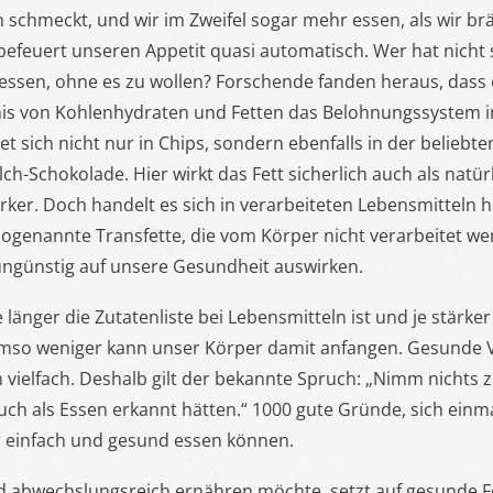
 schmeckt, und wir im Zweifel sogar mehr essen, als wir br
efeuert unseren Appetit quasi automatisch. Wer hat nicht
gessen, ohne es zu wollen? Forschende fanden heraus, dass
is von Kohlenhydraten und Fetten das Belohnungssystem 
det sich nicht nur in Chips, sondern ebenfalls in der belieb
ch-Schokolade. Hier wirkt das Fett sicherlich auch als natür
ker. Doch handelt es sich in verarbeiteten Lebensmitteln 
sogenannte Transfette, die vom Körper nicht verarbeitet 
ungünstig auf unsere Gesundheit auswirken.
Je länger die Zutatenliste bei Lebensmitteln ist und je stärke
 umso weniger kann unser Körper damit anfangen. Gesunde 
en vielfach. Deshalb gilt der bekannte Spruch: „Nimm nichts 
uch als Essen erkannt hätten.“ 1000 gute Gründe, sich einm
r einfach und gesund essen können.
d abwechslungsreich ernähren möchte, setzt auf gesunde Fe