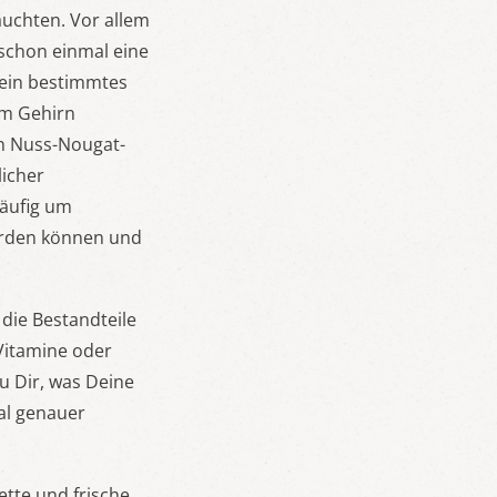
äuchten. Vor allem
 schon einmal eine
 ein bestimmtes
im Gehirn
ten Nuss-Nougat-
licher
häufig um
werden können und
r die Bestandteile
Vitamine oder
zu Dir, was Deine
al genauer
tte und frische