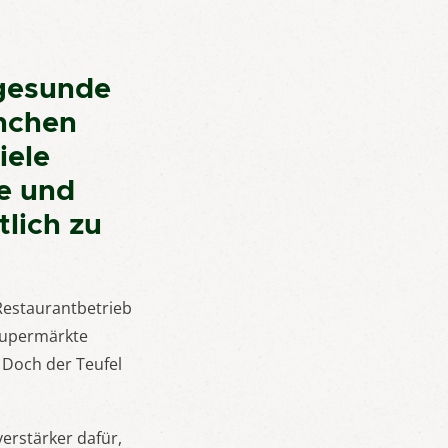
ngesunde
anchen
iele
e und
lich zu
Restaurantbetrieb
 Supermärkte
 Doch der Teufel
erstärker dafür,