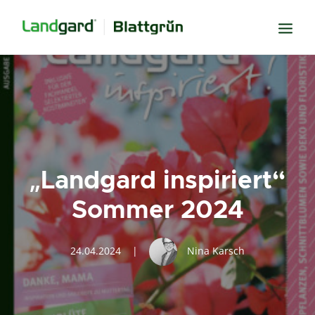
Neugier
Inspiration
Verbundenheit
Transparenz
„Landgard inspiriert“
Freude
Sommer 2024
Erfolg
Miteinander
24.04.2024
|
Nina Karsch
Wissen
Suche