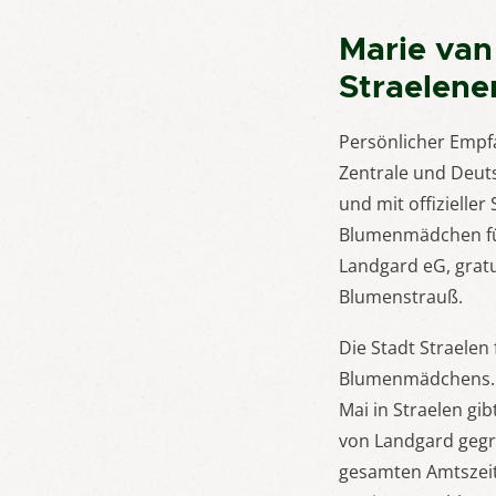
Marie van
Straelene
Persönlicher Empf
Zentrale und Deuts
und mit offizieller
Blumenmädchen für
Landgard eG, gratu
Blumenstrauß.
Die Stadt Straelen
Blumenmädchens. S
Mai in Straelen gi
von Landgard gegrü
gesamten Amtszeit 