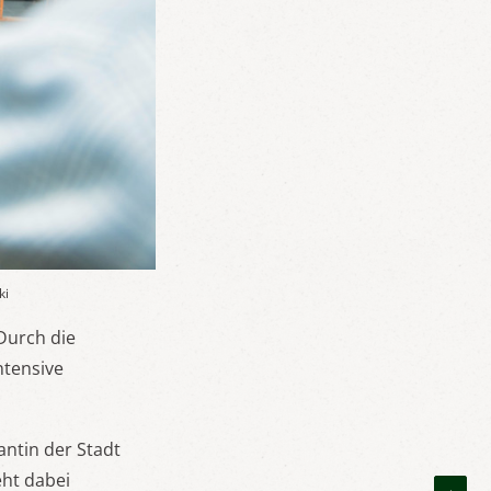
ki
Durch die
ntensive
antin der Stadt
eht dabei