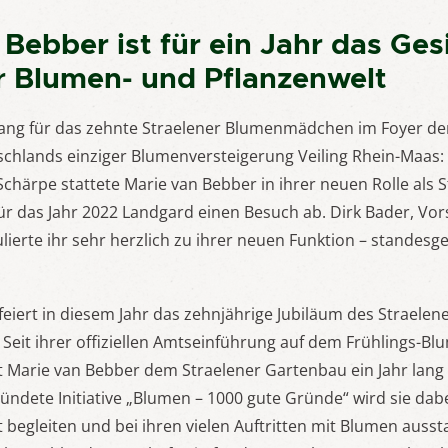
 Bebber ist für ein Jahr das Ges
r Blumen- und Pflanzenwelt
ang für das zehnte Straelener Blumenmädchen im Foyer de
chlands einziger Blumenversteigerung Veiling Rhein-Maas: I
 Schärpe stattete Marie van Bebber in ihrer neuen Rolle als 
 das Jahr 2022 Landgard einen Besuch ab. Dirk Bader, Vor
lierte ihr sehr herzlich zu ihrer neuen Funktion – standes
 feiert in diesem Jahr das zehnjährige Jubiläum des Straelen
eit ihrer offiziellen Amtseinführung auf dem Frühlings-B
bt Marie van Bebber dem Straelener Gartenbau ein Jahr lang 
ndete Initiative „Blumen – 1000 gute Gründe“ wird sie dab
begleiten und bei ihren vielen Auftritten mit Blumen aussta