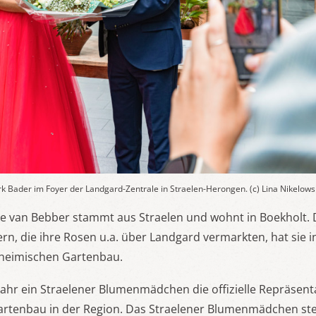
k Bader im Foyer der Landgard-Zentrale in Straelen-Herongen. (c) Lina Nikelows
ie van Bebber stammt aus Straelen und wohnt in Boekholt. 
ern, die ihre Rosen u.a. über Landgard vermarkten, hat sie i
heimischen Gartenbau.
s Jahr ein Straelener Blumenmädchen die offizielle Repräsent
Gartenbau in der Region. Das Straelener Blumenmädchen st