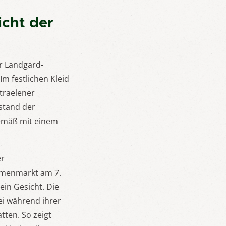
icht der
r Landgard-
m festlichen Kleid
Straelener
stand der
gemäß mit einem
er
lumenmarkt am 7.
ein Gesicht. Die
ei während ihrer
tten. So zeigt