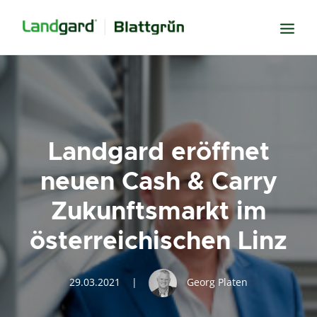
Neugier
Inspiration
Verbundenheit
Landgard eröffnet
Transparenz
neuen Cash & Carry
Freude
Zukunftsmarkt im
Erfolg
österreichischen Linz
Miteinander
Wissen
29.03.2021
|
Georg Platen
Suche