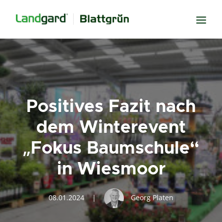
Neugier
Inspiration
Verbundenheit
Positives Fazit nach
Transparenz
dem Winterevent
Freude
„Fokus Baumschule“
Erfolg
in Wiesmoor
Miteinander
Wissen
08.01.2024
|
Georg Platen
Suche