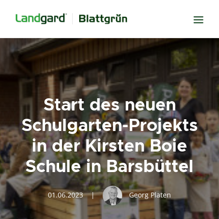
Neugier
Inspiration
Verbundenheit
Start des neuen
Transparenz
Schulgarten-Projekts
Freude
in der Kirsten Boie
Erfolg
Schule in Barsbüttel
Miteinander
Wissen
01.06.2023
|
Georg Platen
Suche