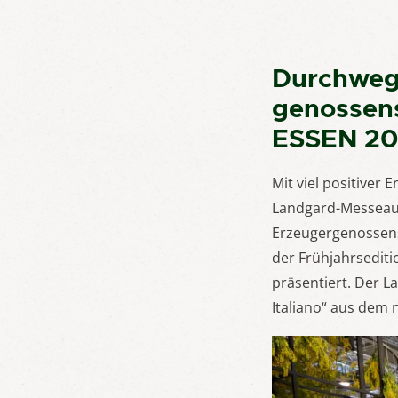
Durchweg 
genossens
ESSEN 2
Mit viel positiver
Landgard-Messeauft
Erzeugergenossens
der Frühjahrsediti
präsentiert. Der L
Italiano“ aus dem