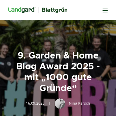
Neugier
Inspiration
Verbundenheit
9. Garden & Home
Transparenz
Blog Award 2025 -
Freude
mit „1000 gute
Erfolg
Gründe“
Miteinander
Wissen
16.09.2025
|
Nina Karsch
Suche