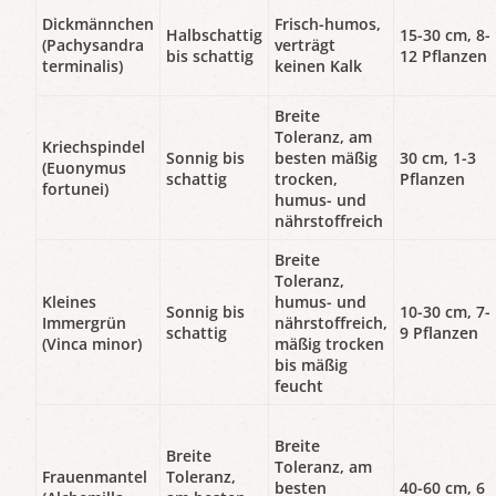
Dickmännchen
Frisch-humos,
Halbschattig
15-30 cm, 8-
(Pachysandra
verträgt
bis schattig
12 Pflanzen
terminalis)
keinen Kalk
Breite
Toleranz, am
Kriechspindel
Sonnig bis
besten mäßig
30 cm, 1-3
(Euonymus
schattig
trocken,
Pflanzen
fortunei)
humus- und
nährstoffreich
Breite
Toleranz,
Kleines
humus- und
Sonnig bis
10-30 cm, 7-
Immergrün
nährstoffreich,
schattig
9 Pflanzen
(Vinca minor)
mäßig trocken
bis mäßig
feucht
Breite
Breite
Toleranz, am
Frauenmantel
Toleranz,
besten
40-60 cm, 6