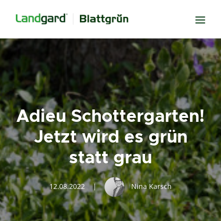
Neugier
Inspiration
Verbundenheit
Adieu Schottergarten!
Transparenz
Jetzt wird es grün
Freude
statt grau
Erfolg
Miteinander
12.08.2022
|
Nina Karsch
Wissen
Suche