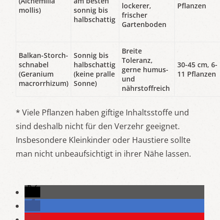
(Alchemilla
am besten
lockerer,
Pflanzen
mollis)
sonnig bis
frischer
halbschattig
Gartenboden
Breite
Balkan-Storch-
Sonnig bis
Toleranz,
schnabel
halbschattig
30-45 cm, 6-
gerne humus-
(Geranium
(keine pralle
11 Pflanzen
und
macrorrhizum)
Sonne)
nährstoffreich
* Viele Pflanzen haben giftige Inhaltsstoffe und
sind deshalb nicht für den Verzehr geeignet.
Insbesondere Kleinkinder oder Haustiere sollte
man nicht unbeaufsichtigt in ihrer Nähe lassen.