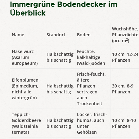
Immergrüne Bodendecker im
Überblick
Wuchshöhe,
Name
Standort
Boden
Pflanzdichte
2
(pro m
)
Haselwurz
Feuchte,
Halbschattig
10 cm, 12-24
(Asarum
kalkhaltige
bis schattig
Pflanzen
europaeum)
(Wald-)Böden
Frisch-feucht,
Elfenblumen
ältere
(Epimedium,
Halbschattig
Pflanzen
30 cm, 8-9
nicht alle
bis schattig
vertragen
Pflanzen
wintergrün)
auch
Trockenheit
Teppich-
Locker, frisch-
Golderdbeere
Halbschattig
humos, auch
10 cm, 8-10
(Waldsteinia
bis schattig
unter
Pflanzen
ternata)
Gehölzen