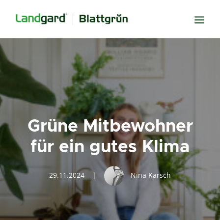
Neugier
Inspiration
Verbundenheit
Transparenz
Grüne Mitbewohner
Freude
für ein gutes Klima
Erfolg
Miteinander
29.11.2024
|
Nina Karsch
Wissen
Suche