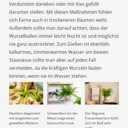
Verdunsten daneben oder mit Kies gefüllt
darunter stellen. Mit diesen Maßnahmen fühlen
sich Farne auch in trockeneren Räumen wohl.
Außerdem sollte man darauf achten, dass der
Wurzelballen immer leicht feucht ist und möglichst
nie ganz austrocknet. Zum Gießen ist ebenfalls
kalkarmes, zimmerwarmes Wasser am besten.
Staunässe sollte man aber auf jeden Fall
vermeiden, da die kräftigen Wurzeln faulen
können, wenn sie im Wasser stehen.
Nestfarn begeistert
Schwertfarn (in der
Der filigrane
mit länglichen und
Mitte) zeigt einen
Frauenhaarfarn fühlt
gewellten Blättern.
klassischen Look.
sich im Bad sehr
wohl.