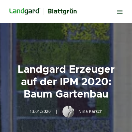
Neugier
Inspiration
Verbundenheit
Landgard Erzeuger
Transparenz
auf der IPM 2020:
Freude
Baum Gartenbau
Erfolg
Miteinander
13.01.2020
|
Nina Karsch
Wissen
Suche