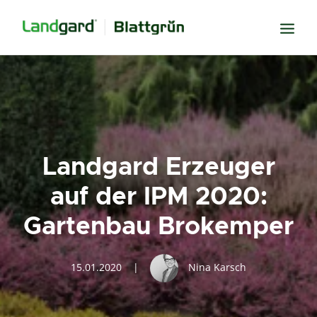
Neugier
Inspiration
Verbundenheit
Landgard Erzeuger
Transparenz
auf der IPM 2020:
Freude
Gartenbau Brokemper
Erfolg
Miteinander
15.01.2020
|
Nina Karsch
Wissen
Suche