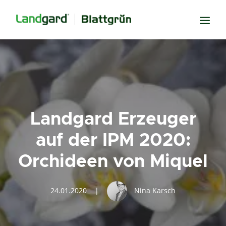
Neugier
Inspiration
Verbundenheit
Landgard Erzeuger
Transparenz
auf der IPM 2020:
Freude
Orchideen von Miquel
Erfolg
Miteinander
24.01.2020
|
Nina Karsch
Wissen
Suche