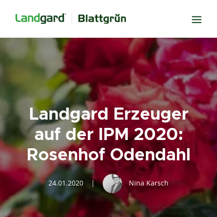
Neugier
Inspiration
Verbundenheit
Landgard Erzeuger
Transparenz
auf der IPM 2020:
Freude
Rosenhof Odendahl
Erfolg
Miteinander
24.01.2020
|
Nina Karsch
Wissen
Suche