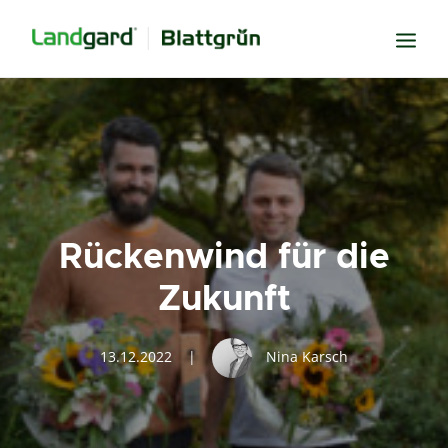
Neugier
Inspiration
Verbundenheit
Transparenz
Rückenwind für die
Freude
Zukunft
Erfolg
Miteinander
13.12.2022
|
Nina Karsch
Wissen
Suche