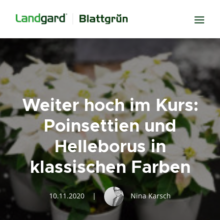
Neugier
Inspiration
Verbundenheit
Weiter hoch im Kurs:
Transparenz
Poinsettien und
Freude
Helleborus in
Erfolg
klassischen Farben
Miteinander
Wissen
10.11.2020
|
Nina Karsch
Suche