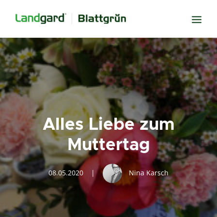
Neugier
Inspiration
Verbundenheit
Transparenz
Alles Liebe zum
Freude
Muttertag
Erfolg
Miteinander
08.05.2020
|
Nina Karsch
Wissen
Suche