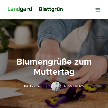
Neugier
Inspiration
Verbundenheit
Transparenz
Blumengrüße zum
Freude
Muttertag
Erfolg
Miteinander
04.05.2020
|
Nina Karsch
Wissen
Suche