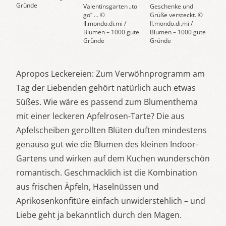
Gründe
Valentinsgarten „to
Geschenke und
go“ … ©
Grüße versteckt. ©
Il.mondo.di.mi /
Il.mondo.di.mi /
Blumen – 1000 gute
Blumen – 1000 gute
Gründe
Gründe
Apropos Leckereien: Zum Verwöhnprogramm am
Tag der Liebenden gehört natürlich auch etwas
Süßes. Wie wäre es passend zum Blumenthema
mit einer leckeren Apfelrosen-Tarte? Die aus
Apfelscheiben gerollten Blüten duften mindestens
genauso gut wie die Blumen des kleinen Indoor-
Gartens und wirken auf dem Kuchen wunderschön
romantisch. Geschmacklich ist die Kombination
aus frischen Äpfeln, Haselnüssen und
Aprikosenkonfitüre einfach unwiderstehlich – und
Liebe geht ja bekanntlich durch den Magen.