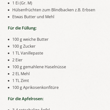
1 Ei (Gr. M)
Hülsenfrüchten zum Blindbacken z.B. Erbsen
Etwas Butter und Mehl
Für die Füllung:
100 g weiche Butter
100 g Zucker
1 TL Vanillepaste
2 Eier
100 g gemahlene Haselnüsse
2 EL Mehl
1 TL Zimt
100 g Aprikosenkonfitüre
Für die Apfelrosen: