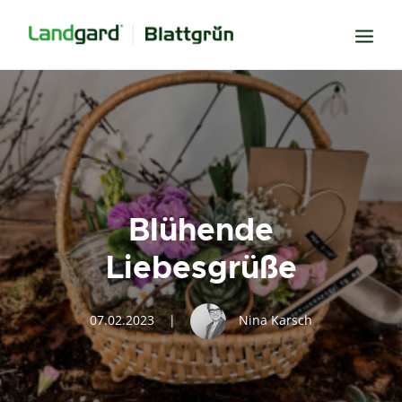
Neugier
Inspiration
Verbundenheit
Transparenz
Blühende
Freude
Liebesgrüße
Erfolg
Miteinander
07.02.2023
|
Nina Karsch
Wissen
Suche