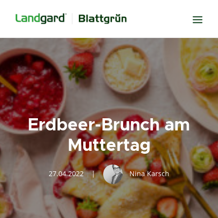
Neugier
Inspiration
Verbundenheit
Transparenz
Erdbeer-Brunch am
Freude
Muttertag
Erfolg
Miteinander
27.04.2022
|
Nina Karsch
Wissen
Suche