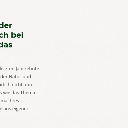
der
ch bei
das
letzten Jahrzehnte
 der Natur und
rlich nicht, um
es wie das Thema
gemachtes
e aus eigener