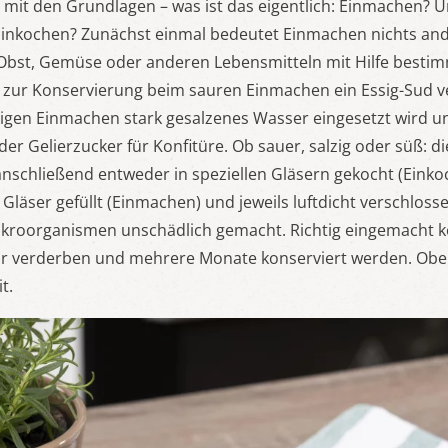
mit den Grundlagen – was ist das eigentlich: Einmachen? U
inkochen? Zunächst einmal bedeutet Einmachen nichts and
Obst, Gemüse oder anderen Lebensmitteln mit Hilfe besti
d zur Konservierung beim sauren Einmachen ein Essig-Sud 
igen Einmachen stark gesalzenes Wasser eingesetzt wird u
der Gelierzucker für Konfitüre. Ob sauer, salzig oder süß: d
schließend entweder in speziellen Gläsern gekocht (Einkoc
Gläser gefüllt (Einmachen) und jeweils luftdicht verschloss
kroorganismen unschädlich gemacht. Richtig eingemacht 
 verderben und mehrere Monate konserviert werden. Ober
t.