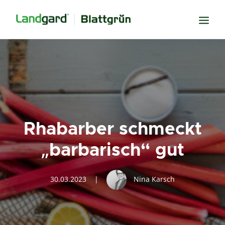
Neugier
Inspiration
Verbundenheit
Transparenz
Rhabarber schmeckt
Freude
„barbarisch“ gut
Erfolg
Miteinander
30.03.2023
|
Nina Karsch
Wissen
Suche