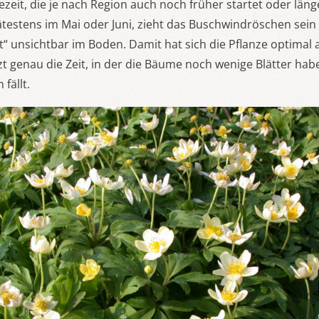
tezeit, die je nach Region auch noch früher startet oder län
ätestens im Mai oder Juni, zieht das Buschwindröschen sein
 unsichtbar im Boden. Damit hat sich die Pflanze optimal 
zt genau die Zeit, in der die Bäume noch wenige Blätter ha
fällt.