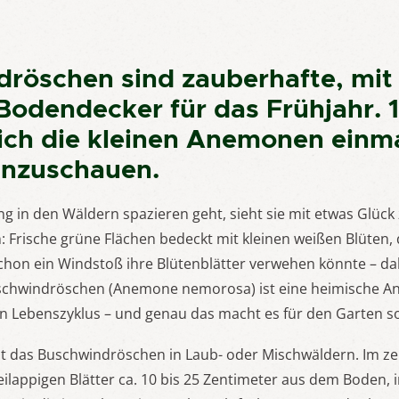
röschen sind zauberhafte, mit
Bodendecker für das Frühjahr. 
ich die kleinen Anemonen einm
anzuschauen.
ing in den Wäldern spazieren geht, sieht sie mit etwas Glüc
rische grüne Flächen bedeckt mit kleinen weißen Blüten, d
chon ein Windstoß ihre Blütenblätter verwehen könnte – dah
schwindröschen (Anemone nemorosa) ist eine heimische A
n Lebenszyklus – und genau das macht es für den Garten s
t das Buschwindröschen in Laub- oder Mischwäldern. Im zei
reilappigen Blätter ca. 10 bis 25 Zentimeter aus dem Boden, 