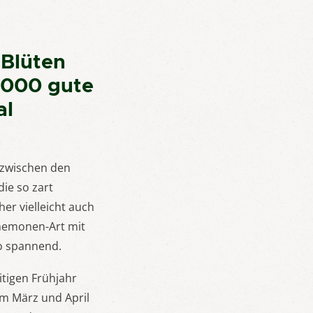
 Blüten
1000 gute
al
k zwischen den
ie so zart
er vielleicht auch
nemonen-Art mit
o spannend.
tigen Frühjahr
im März und April