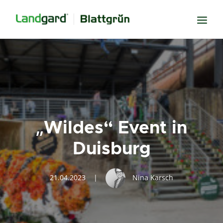
Neugier
Inspiration
Verbundenheit
Transparenz
„Wildes“ Event in
Freude
Duisburg
Erfolg
Miteinander
21.04.2023
|
Nina Karsch
Wissen
Suche