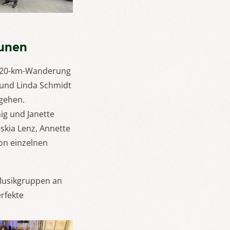
aunen
r 20-km-Wanderung
 und Linda Schmidt
 gehen.
ig und Janette
skia Lenz, Annette
von einzelnen
Musikgruppen an
rfekte