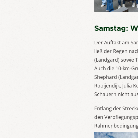
Samstag: W
Der Auftakt am Sa
ließ der Regen na
(Landgard) sowie T
Auch die 10-km-Gru
Shephard (Landgar
Rooijendijk, Julia
Schauern nicht au
Entlang der Strec
den Verpflegungsp
Rahmenbedingunge