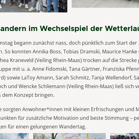
andern im Wechselspiel der Wetterl
mstag begann zunächst nass, doch pünktlich zum Start de
ch. So konnten Annika Boss, Tobias Dramski, Maurice Hanke
hea Kraneveld (Veiling Rhein-Maas) trocken auf die Strecke
ppe mit u. a. Anne Fidomski, Tana Gärtner, Franziska Pfenn
d) sowie LaToy Amann, Sarah Schmitz, Tanja Wellendorf, Sa
 Koch und Wencke Schliemann (Veiling Rhein-Maas) ließ sich 
s dem Konzept bringen.
ke sorgten Anwohner*innen mit kleinen Erfrischungen und 
unkten für zusätzliche Motivation und beste Stimmung – pe
n für einen gelungenen Wandertag.