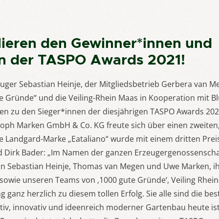
lieren den Gewinner*innen und
en der TASPO Awards 2021!
uger Sebastian Heinje, der Mitgliedsbetrieb Gerbera van M
ute Gründe“ und die Veiling-Rhein Maas in Kooperation mit
en zu den Sieger*innen der diesjährigen TASPO Awards 202
oph Marken GmbH & Co. KG freute sich über einen zweiten,
die Landgard-Marke „Eataliano“ wurde mit einem dritten Prei
 Dirk Bader: „Im Namen der ganzen Erzeugergenossenschaft
rn Sebastian Heinje, Thomas van Megen und Uwe Marken, ih
 sowie unseren Teams von ‚1000 gute Gründe‘, Veiling Rhe
ganz herzlich zu diesem tollen Erfolg. Sie alle sind die bes
ativ, innovativ und ideenreich moderner Gartenbau heute ist