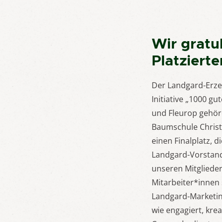
Wir gratu
Platziert
Der Landgard-Erze
Initiative „1000 g
und Fleurop gehör
Baumschule Christ
einen Finalplatz, 
Landgard-Vorstand
unseren Mitgliede
Mitarbeiter*innen
Landgard-Marketing 
wie engagiert, kre