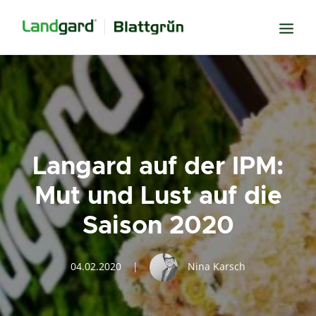
Neugier
Inspiration
Verbundenheit
Langard auf der IPM:
Transparenz
Mut und Lust auf die
Freude
Saison 2020
Erfolg
Miteinander
04.02.2020
|
Nina Karsch
Wissen
Suche