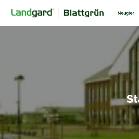
Neugier
St