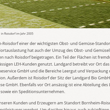
n Roisdorf im Jahr 2005
m-Roisdorf einer der wichtigsten Obst- und Gemüse-Stando
dortauslastung hat auch der Umzug des Obst- und Gemüse
 nach Roisdorf beigetragen. Ein Teil der Flächen ist frem
ässigen LEH-Kunden genutzt. Landgard betreibt vor Ort das
cheservice GmbH und die Bereiche Leergut und Verpackung 
ion. Außerdem ist Roisdorf der Sitz der Landgard Bio Gmb
e GmbH. Ebenfalls vor Ort ansässig ist eine Abteilung des
sowie ein Speditionsunternehmen.
unseren Kunden und Erzeugern am Standort Bornheim-Roisd
nstleistungsangebot. Um darüber hinaus auch zukünftige