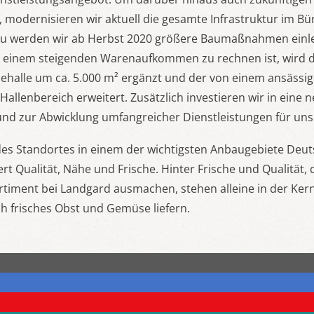
 modernisieren wir aktuell die gesamte Infrastruktur im Bü
zu werden wir ab Herbst 2020 größere Baumaßnahmen einlei
t einem steigenden Warenaufkommen zu rechnen ist, wird d
ehalle um ca. 5.000 m² ergänzt und der von einem ansässi
allenbereich erweitert. Zusätzlich investieren wir in eine 
und zur Abwicklung umfangreicher Dienstleistungen für un
 des Standortes in einem der wichtigsten Anbaugebiete Deu
rt Qualität, Nähe und Frische. Hinter Frische und Qualität, 
rtiment bei Landgard ausmachen, stehen alleine in der Ker
ich frisches Obst und Gemüse liefern.