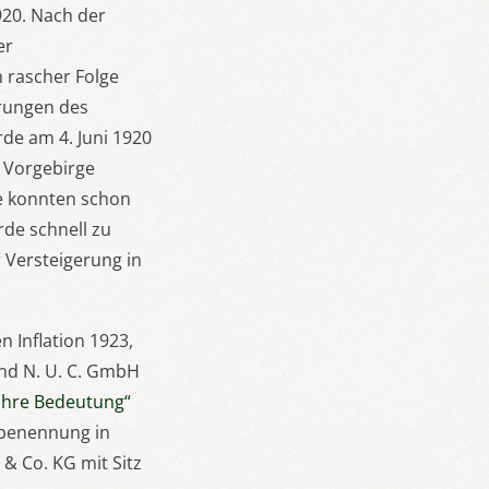
920. Nach der
er
 rascher Folge
erungen des
de am 4. Juni 1920
t Vorgebirge
e konnten schon
rde schnell zu
 Versteigerung in
 Inflation 1923,
und N. U. C. GmbH
ihre Bedeutung“
mbenennung in
& Co. KG mit Sitz