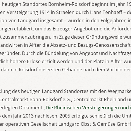
s heutigen Standortes Bornheim-Roisdorf beginnt im Jahr 1
en Versteigerung 1914 in Straelen durch Hans Tenhaeff – d
ion von Landgard insgesamt – wurden in den Folgejahren in
rungen etabliert, um das Erzeuger-Angebot und die Anford
rt zusammenzubringen. Im Zuge dieser Gründungswelle wur
Landwirten in Alfter die Absatz- und Bezugs-Genossenschaf
gründet. Durch die Bündelung von Angebot und Nachfrag
lich höhere Erlöse erzielt werden und der Platz in Alfter wu
 dann in Roisdorf die ersten Gebäude nach dem Vorbild der
cklung des heutigen Landgard Standortes mit den Wegmarken
 Centralmarkt Bonn-Roisdorf e.G., Centralmarkt Rheinland 
terlegten Dokument
„Die Rheinischen Versteigerungen und 
 dem Jahr 2013 nachlesen. 2005 erfolgte schließlich die U
er operativen Gesellschaft Landgard Obst & Gemüse GmbH 