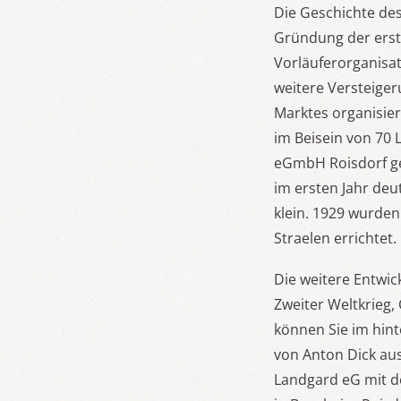
Die Geschichte de
Gründung der erst
Vorläuferorganisat
weitere Versteige
Marktes organisie
im Beisein von 70 
eGmbH Roisdorf ge
im ersten Jahr deut
klein. 1929 wurden
Straelen errichtet.
Die weitere Entwi
Zweiter Weltkrieg,
können Sie im hin
von Anton Dick aus
Landgard eG mit d