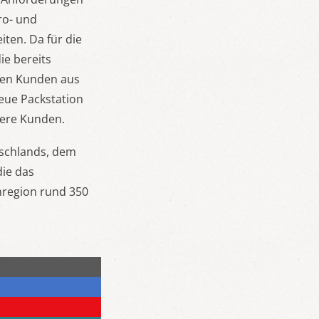
ro- und
ten. Da für die
ie bereits
gen Kunden aus
neue Packstation
sere Kunden.
tschlands, dem
die das
nregion rund 350