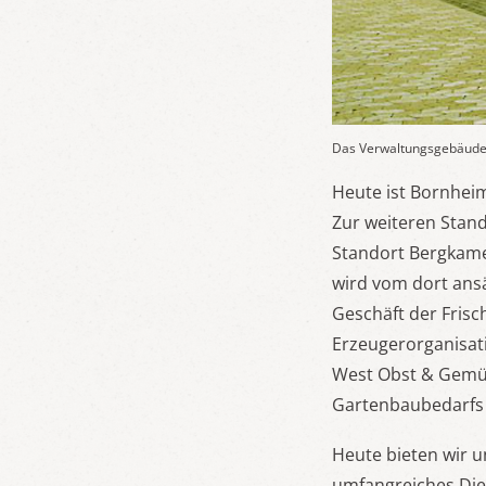
Das Verwaltungsgebäude i
Heute ist Bornhei
Zur weiteren Stan
Standort Bergkamen
wird vom dort ans
Geschäft der Fris
Erzeugerorganisat
West Obst & Gemüs
Gartenbaubedarfs 
Heute bieten wir 
umfangreiches Die