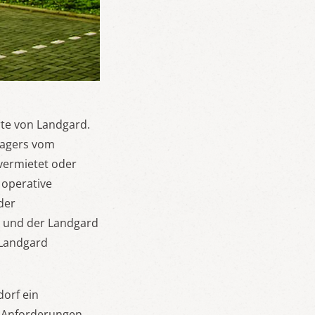
rte von Landgard.
lagers vom
dvermietet oder
 operative
der
H und der Landgard
 Landgard
orf ein
n Anforderungen