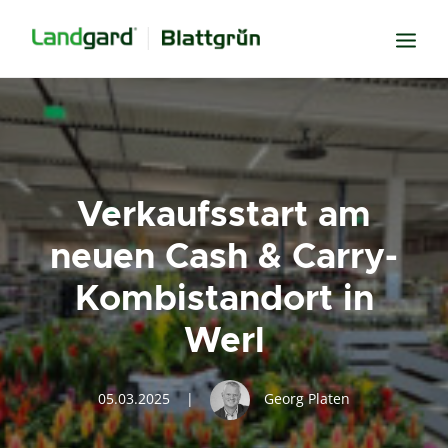
Neugier
Inspiration
Verbundenheit
Verkaufsstart am
Transparenz
neuen Cash & Carry-
Freude
Kombistandort in
Erfolg
Werl
Miteinander
Wissen
05.03.2025
|
Georg Platen
Suche