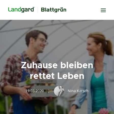
Neugier
Inspiration
Verbundenheit
Transparenz
Zuhause bleiben
Freude
rettet Leben
Erfolg
Miteinander
19.03.2020
|
Nina Karsch
Wissen
Suche