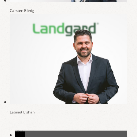
Carsten Bönig
Labinot Elshani