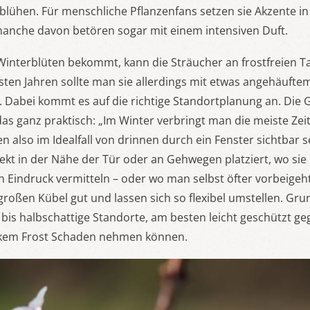
zt blühen. Für menschliche Pflanzenfans setzen sie Akzente i
manche davon betören sogar mit einem intensiven Duft.
 Winterblüten bekommt, kann die Sträucher an frostfreien 
rsten Jahren sollte man sie allerdings mit etwas angehäufte
. Dabei kommt es auf die richtige Standortplanung an. Die 
 das ganz praktisch: „Im Winter verbringt man die meiste Zei
en also im Idealfall von drinnen durch ein Fenster sichtbar 
fekt in der Nähe der Tür oder an Gehwegen platziert, wo sie
n Eindruck vermitteln – oder wo man selbst öfter vorbeigeht
roßen Kübel gut und lassen sich so flexibel umstellen. Gru
 bis halbschattige Standorte, am besten leicht geschützt ge
arkem Frost Schaden nehmen können.