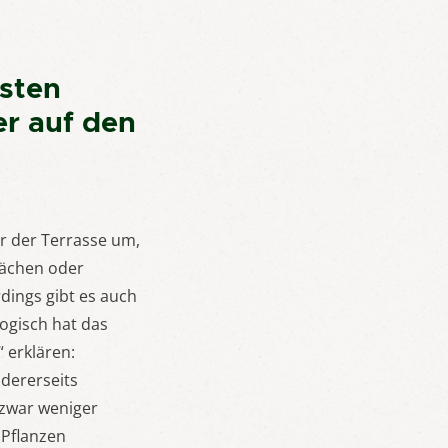
esten
er auf den
r der Terrasse um,
lächen oder
dings gibt es auch
logisch hat das
 erklären:
ndererseits
 zwar weniger
 Pflanzen