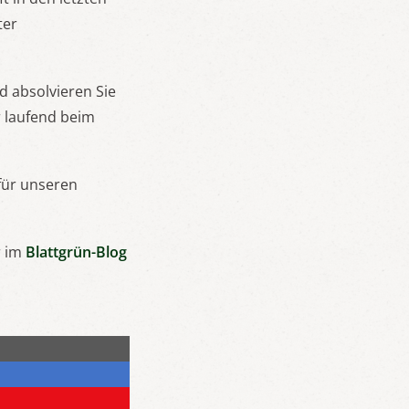
ter
 absolvieren Sie
r laufend beim
für unseren
r im
Blattgrün-Blog