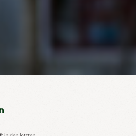
n
t in den letzten