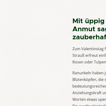
Mit üppig
Anmut sag
zauberhaf
Zum Valentinstag f
Strauß erfreut ein
Rosen oder Tulpen 
Ranunkeln haben je
Blütenköpfen, die
bedeutungsreiches 
Anziehungskraft un
Worten etwas sperr