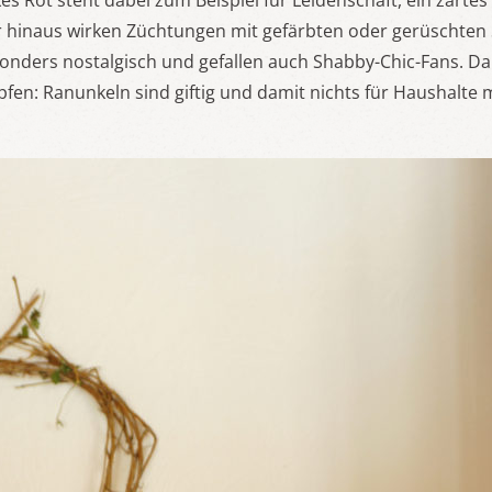
es Rot steht dabei zum Beispiel für Leidenschaft, ein zartes
 hinaus wirken Züchtungen mit gefärbten oder gerüschten 
onders nostalgisch und gefallen auch Shabby-Chic-Fans. Dab
en: Ranunkeln sind giftig und damit nichts für Haushalte m