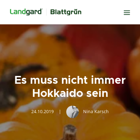
Neugier
Inspiration
Verbundenheit
Transparenz
Es muss nicht immer
Freude
Hokkaido sein
Erfolg
Miteinander
24.10.2019
|
Nina Karsch
Wissen
Suche